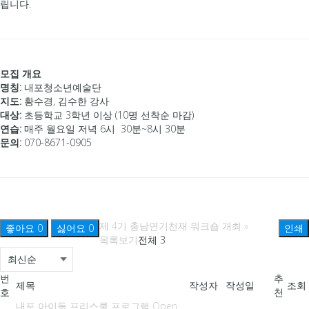
립니다.
모집 개요
명칭:
내포청소년예술단
지도:
황수경, 김수한 강사
대상:
초등학교 3학년 이상 (10명 선착순 마감)
연습:
매주 월요일 저녁 6시 30분~8시 30분
문의:
070-8671-0905
제 4기 충남연기천재 워크숍 개최
»
좋아요
0
싫어요
0
인쇄
목록보기
전체 3
번
추
제목
작성자
작성일
조회
호
천
내포 아이돌 프리스쿨 프로그램 Open