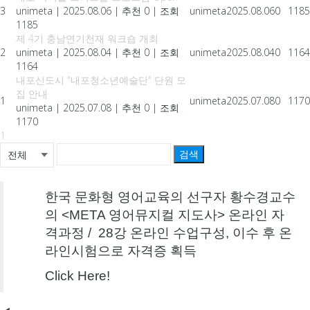
3
unimeta
|
2025.08.06
|
추천 0
|
조회
unimeta
2025.08.06
0
1185
1185
제 4기 충남연기천재 워크숍 개최
2
unimeta
|
2025.08.04
|
추천 0
|
조회
unimeta
2025.08.04
0
1164
1164
내포신도시 "내포청소년예술단" 단원 모
집 안내
1
unimeta
2025.07.08
0
1170
unimeta
|
2025.07.08
|
추천 0
|
조회
1170
1
검색
한국 문화형 영어교육의 선구자 황수경교수
의 <META 영어뮤지컬 지도사> 온라인 자
격과정 / 28강 온라인 수업구성, 이수 후 온
라인시험으로 자격증 획득
Click Here!