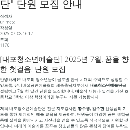
단" 단원 모집 안내
작성자
unimeta
작성일
2025-07-08 16:12
조회
1170
[내포청소년예술단] 2025년 7월, 꿈을 향
한 첫걸음! 단원 모집
안녕하세요! 내포의 청소년들이 글로벌 한류 시대의 주역으로 성장할 수
있도록, 유니버설공연예술협회 세종충남지부에서
내포청소년예술단
을
설립하고 7월 한 달간 단원을 모집합니다. 예술적 재능과 열정을 가진 초
등학교 3학년 이상 학생이라면 누구나 지원 가능합니다.
저희 내포청소년예술단은 전문 지도강사인
황수경, 김수한
선생님의 지
도를 통해 체계적인 예술 교육을 제공하며, 단원들이 다양한 공연 경험을
통해 실력을 향상시키고 자신감을 얻을 수 있도록 적극적으로 지원할 것
입니다. 미래의 예술가를 꿈꾸는 청소년들의 많은 관심과 참여를 부탁드