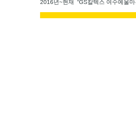
2016년~현재 “GS칼텍스 여수예울