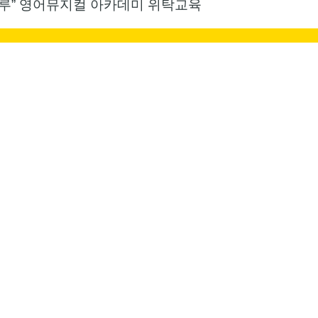
마루” 영어뮤지컬 아카데미 위탁교육